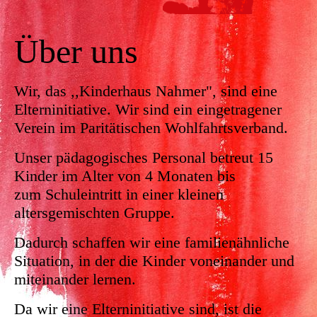
Über uns
Wir, das ,,Kinderhaus Nahmer", sind eine
Elterninitiative. Wir sind ein eingetragener
Verein im Paritätischen Wohlfahrtsverband.
Unser pädagogisches Personal betreut 15
Kinder im Alter von 4 Monaten bis
zum
Schuleintritt in einer kleinen
altersgemischten
Gruppe.
Dadurch schaffen wir eine familienähnliche
Situation, in der die Kinder voneinander und
miteinander lernen.
Da wir eine Elterninitiative sind, ist die