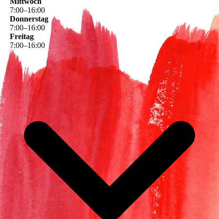
Mittwoch
7
:
00
–
16
:
00
Donnerstag
7
:
00
–
16
:
00
Freitag
7
:
00
–
16
:
00