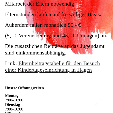
Mitarbeit der Eltern notwendig.
Elternstunden laufen auf freiwilliger Basis.
Außerdem fallen monatlich 50,- €
(5,- € Vereinsbeitrag und 45,- € Umlagen) an.
Die zusätzlichen Beiträge an das Jugendamt
sind einkommensabhängig.
Link:
Elternbeitragstabelle für den Besuch
einer Kindertageseinrichtung in Hagen
Unsere Öffnungszeiten
Montag
7
:
00
–
16
:
00
Dienstag
7
:
00
–
16
:
00